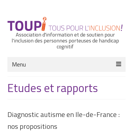
Rechercher
:
Association d'information et de soutien pour
l'inclusion des personnes porteuses de handicap
cognitif
Menu
Actualités
Etudes et rapports
Nous connaître
Notre histoire
Diagnostic autisme en Ile-de-France :
Nos missions et nos valeurs
nos propositions
Notre équipe