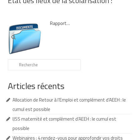
Etat des lieux de la scolarisation :
AESH et équipe éducative
Rapport…
Que faire en cas d’absence de l’AESH ?
Rechercher
Redoublement et commission d’appel
:
Recours
Jurisprudence
Nos webinaires
Articles récents
Nos cafés des parents
Allocation de Retour à l’Emploi et complément d’AEEH : le
Soutenir TouPI
cumul est possible
Adhérer
IJSS maternité et complément d’AEEH : le cumul est
Faire un don à TouPI
possible
Webinaires : 4 rendez-vous pour approfondir vos droits
Devenir bénévole pour TouPI