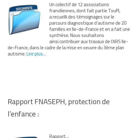
Un collectif de 12 associations
Nous contacter
franciliennes, dont fait partie TouPI,
a recueilli des témoignages sur le
Nos partenaires
parcours diagnostique d’autisme de 20
familles en Ile-de-France et en a fait une
Nos livres
synthèse. Nous souhaitons
ainsi contribuer aux travaux de l’ARS Ile-
Nos livres adaptés
de-France, dans le cadre de la mise en oeuvre du 3ème plan
autisme.
Lire plus…
Soins bucco-dentaires
Les troubles sensoriels
Aide aux démarches
Dossier MDPH
Rapport FNASEPH, protection de
Projet de vie
l’enfance :
Demande d’allocations
Taux de handicap et carte d’invalidité
Rapport…