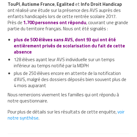
TouPI
,
Autisme France
,
Egalited
et
Info Droit Handicap
Nous contacter
ont réalisé une étude sur la présence des AVS auprès des
enfants handicapés lors de cette rentrée scolaire 2017.
Nos partenaires
Près de
1.700 personnes ont répondu
, couvrant une grande
partie du territoire français. Nous ont été signalés :
Nos livres
plus de 500 élèves sans AVS, dont 93 qui ont été
entièrement privés de scolarisation du fait de cette
Nos livres adaptés
absence
Soins bucco-dentaires
128 élèves ayant leur AVS individuelle sur un temps
inférieur au temps notifié par la MDPH
Les troubles sensoriels
plus de 250 élèves encore en attente de la notification
d’AVS, malgré des dossiers déposés bien souvent plus de
Aide aux démarches
4 mois auparant
Nous remercions vivement les familles qui ont répondu à
Dossier MDPH
notre questionnaire.
Projet de vie
Pour plus de détails sur les résultats de cette enquête,
voir
notre synthèse
.
Demande d’allocations
Taux de handicap et carte d’invalidité