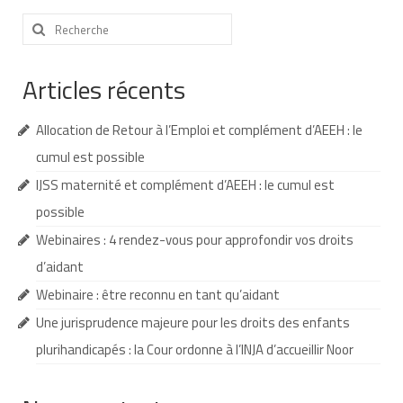
Rechercher
Demande d’orientation
:
Demande d’AVS
Articles récents
Autres aides financières
Allocation de Retour à l’Emploi et complément d’AEEH : le
Aides municipales
cumul est possible
Aides destinées aux fonctionnaires
IJSS maternité et complément d’AEEH : le cumul est
possible
Aides pour les salariés du privé
Webinaires : 4 rendez-vous pour approfondir vos droits
Aide exceptionnelle sécurité sociale
d’aidant
Aide aux démarches relatives à la
Webinaire : être reconnu en tant qu’aidant
scolarisation
Une jurisprudence majeure pour les droits des enfants
Education nationale : ASH
plurihandicapés : la Cour ordonne à l’INJA d’accueillir Noor
Scolarisation : conseils pour obtenir une
décision favorable