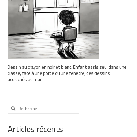
Nous contacter
Nos partenaires
Nos livres
Nos livres adaptés
Soins bucco-dentaires
Dessin au crayon en noir et blanc. Enfant assis seul dans une
Les troubles sensoriels
classe, face à une porte ou une fenêtre, des dessins
accrochés au mur
Aide aux démarches
Dossier MDPH
Rechercher
Projet de vie
:
Demande d’allocations
Articles récents
Taux de handicap et carte d’invalidité