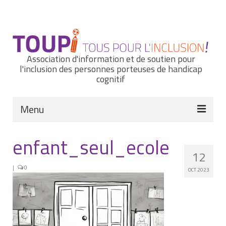
Rechercher
:
Association d'information et de soutien pour
l'inclusion des personnes porteuses de handicap
cognitif
Menu
Actualités
enfant_seul_ecole
12
Nous connaître
|
0
OCT 2023
Notre histoire
Nos missions et nos valeurs
Notre équipe