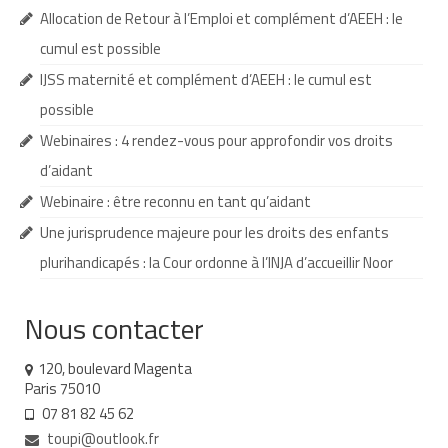
Allocation de Retour à l’Emploi et complément d’AEEH : le
Demande d’orientation
cumul est possible
Demande d’AVS
IJSS maternité et complément d’AEEH : le cumul est
possible
Autres aides financières
Webinaires : 4 rendez-vous pour approfondir vos droits
Aides municipales
d’aidant
Aides destinées aux fonctionnaires
Webinaire : être reconnu en tant qu’aidant
Une jurisprudence majeure pour les droits des enfants
Aides pour les salariés du privé
plurihandicapés : la Cour ordonne à l’INJA d’accueillir Noor
Aide exceptionnelle sécurité sociale
Nous contacter
Aide aux démarches relatives à la
scolarisation
120, boulevard Magenta
Education nationale : ASH
Paris 75010
07 81 82 45 62
Scolarisation : conseils pour obtenir une
toupi@outlook.fr
décision favorable