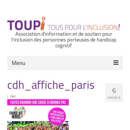
Rechercher
:
Association d'information et de soutien pour
l'inclusion des personnes porteuses de handicap
cognitif
Menu
Actualités
cdh_affiche_paris
6
Nous connaître
|
0
AVR 2016
Notre histoire
Nos missions et nos valeurs
Notre équipe