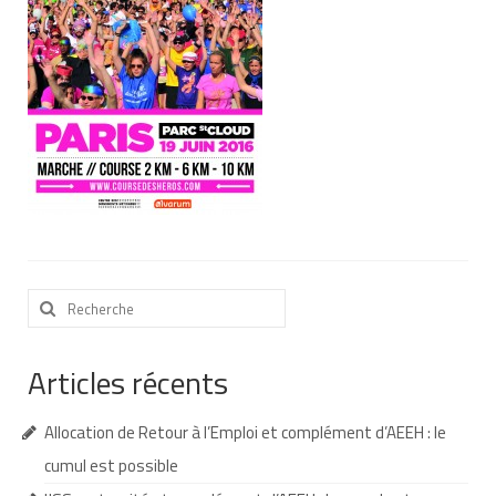
Nous contacter
Nos partenaires
Nos livres
Nos livres adaptés
Soins bucco-dentaires
Les troubles sensoriels
Rechercher
Aide aux démarches
:
Dossier MDPH
Articles récents
Projet de vie
Allocation de Retour à l’Emploi et complément d’AEEH : le
Demande d’allocations
cumul est possible
Taux de handicap et carte d’invalidité