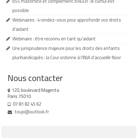
IJSS maternité et complément d’AEEH : le cumul est
Demande d’orientation
possible
Webinaires : 4 rendez-vous pour approfondir vos droits
Demande d’AVS
d’aidant
Autres aides financières
Webinaire : être reconnu en tant qu’aidant
Aides municipales
Une jurisprudence majeure pour les droits des enfants
plurihandicapés : la Cour ordonne à l’INJA d’accueillir Noor
Aides destinées aux fonctionnaires
Aides pour les salariés du privé
Nous contacter
Aide exceptionnelle sécurité sociale
120, boulevard Magenta
Paris 75010
Aide aux démarches relatives à la
07 81 82 45 62
scolarisation
toupi@outlook.fr
Education nationale : ASH
Scolarisation : conseils pour obtenir une
décision favorable