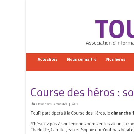
Rechercher
:
Association d'informa
Actualités
Nous connaître
Nos livres
Course des héros : s
Classé dans :
Actualités
|
0
TouPI participera à la Course des Héros, le
dimanche 1
N’hésitez pas à soutenir nos héros en les aidant à co
Charlotte, Camille, Jean et Sophie qui n’ont pas hésité 