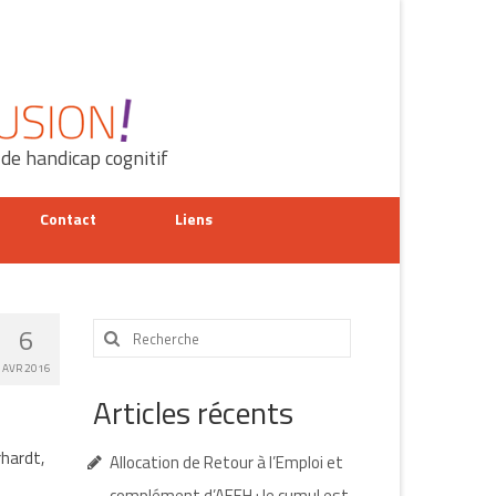
 de handicap cognitif
Contact
Liens
Rechercher
6
:
AVR 2016
Articles récents
rhardt,
Allocation de Retour à l’Emploi et
complément d’AEEH : le cumul est