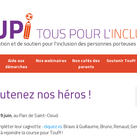
tion et de soutien pour l'inclusion des personnes porteuses
Aide aux
Nos webinaires
Nos cafés des
Soutenir TouPI
démarches
parents
outenez nos héros !
9 juin
, au Parc de Saint-Cloud.
mpléter leur cagnotte :
cliquez ici
. Bravo à Guillaume, Bruno, Renaud, Ge
à rejoindre la course pour TouPI !