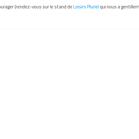
ourager (rendez-vous sur le stand de
Loisirs Pluriel
qui nous a gentille