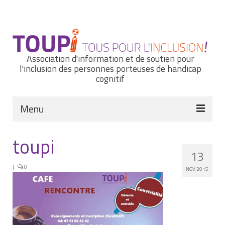
Rechercher
:
Association d'information et de soutien pour
l'inclusion des personnes porteuses de handicap
cognitif
Menu
Actualités
toupi
13
Nous connaître
|
0
NOV 2015
Notre histoire
Nos missions et nos valeurs
Notre équipe