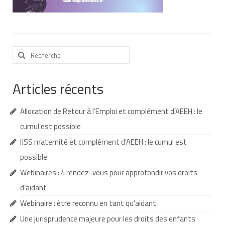
Nous contacter
Nos partenaires
Rechercher
Nos livres
:
Nos livres adaptés
Articles récents
Soins bucco-dentaires
Allocation de Retour à l’Emploi et complément d’AEEH : le
Les troubles sensoriels
cumul est possible
Aide aux démarches
IJSS maternité et complément d’AEEH : le cumul est
possible
Dossier MDPH
Webinaires : 4 rendez-vous pour approfondir vos droits
Projet de vie
d’aidant
Demande d’allocations
Webinaire : être reconnu en tant qu’aidant
Une jurisprudence majeure pour les droits des enfants
Taux de handicap et carte d’invalidité