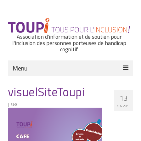
Rechercher
:
Association d'information et de soutien pour
l'inclusion des personnes porteuses de handicap
cognitif
Menu
Actualités
visuelSiteToupi
13
Nous connaître
|
0
NOV 2015
Notre histoire
Nos missions et nos valeurs
Notre équipe