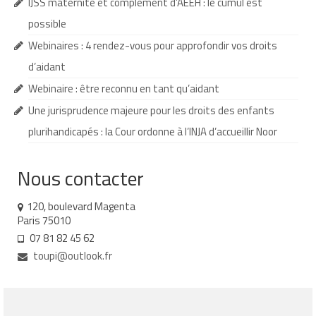
IJSS maternité et complément d’AEEH : le cumul est
Demande d’orientation
possible
Webinaires : 4 rendez-vous pour approfondir vos droits
Demande d’AVS
d’aidant
Autres aides financières
Webinaire : être reconnu en tant qu’aidant
Aides municipales
Une jurisprudence majeure pour les droits des enfants
plurihandicapés : la Cour ordonne à l’INJA d’accueillir Noor
Aides destinées aux fonctionnaires
Aides pour les salariés du privé
Nous contacter
Aide exceptionnelle sécurité sociale
120, boulevard Magenta
Paris 75010
Aide aux démarches relatives à la
07 81 82 45 62
scolarisation
toupi@outlook.fr
Education nationale : ASH
Scolarisation : conseils pour obtenir une
décision favorable