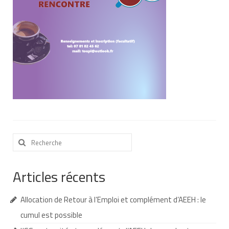
Nous contacter
Nos partenaires
Nos livres
Nos livres adaptés
Soins bucco-dentaires
Les troubles sensoriels
Rechercher
Aide aux démarches
:
Dossier MDPH
Articles récents
Projet de vie
Allocation de Retour à l’Emploi et complément d’AEEH : le
Demande d’allocations
cumul est possible
Taux de handicap et carte d’invalidité