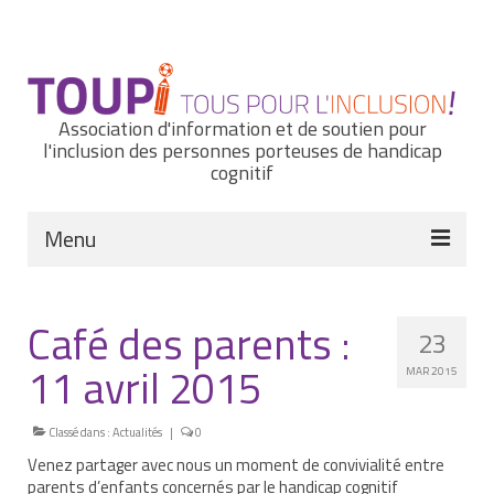
Rechercher
:
Association d'information et de soutien pour
l'inclusion des personnes porteuses de handicap
cognitif
Menu
Actualités
Café des parents :
23
Nous connaître
11 avril 2015
MAR 2015
Notre histoire
Nos missions et nos valeurs
Classé dans :
Actualités
|
0
Venez partager avec nous un moment de convivialité entre
Notre équipe
parents d’enfants concernés par le handicap cognitif