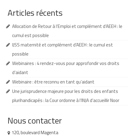
Articles récents
Demande d’orientation
Demande d’AVS
Allocation de Retour à l’Emploi et complément d’AEEH : le
Autres aides financières
cumul est possible
IJSS maternité et complément d’AEEH : le cumul est
Aides municipales
possible
Aides destinées aux fonctionnaires
Webinaires : 4 rendez-vous pour approfondir vos droits
Aides pour les salariés du privé
d’aidant
Webinaire : être reconnu en tant qu’aidant
Aide exceptionnelle sécurité sociale
Une jurisprudence majeure pour les droits des enfants
Aide aux démarches relatives à la
plurihandicapés : la Cour ordonne à l’INJA d’accueillir Noor
scolarisation
Education nationale : ASH
Nous contacter
Scolarisation : conseils pour obtenir une
120, boulevard Magenta
décision favorable