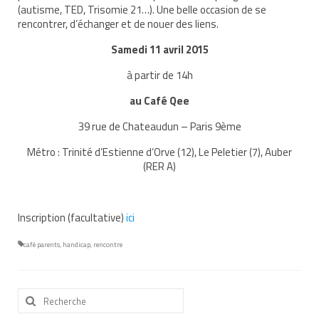
(autisme, TED, Trisomie 21…). Une belle occasion de se
Nous contacter
rencontrer, d’échanger et de nouer des liens.
Nos partenaires
Samedi 11 avril 2015
à partir de 14h
Nos livres
au Café Qee
Nos livres adaptés
39 rue de Chateaudun – Paris 9ème
Soins bucco-dentaires
Métro : Trinité d’Estienne d’Orve (12), Le Peletier (7), Auber
Les troubles sensoriels
(RER A)
Aide aux démarches
Inscription (facultative)
ici
Dossier MDPH
café parents
,
handicap
,
rencontre
Projet de vie
Demande d’allocations
Rechercher
:
Taux de handicap et carte d’invalidité