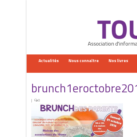
Rechercher
:
Association d'informa
Actualités
Nous connaître
Nos livres
brunch1eroctobre20
|
0