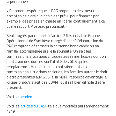
la personne ?
AESH et équipe éducative
• Comment espérer que le PAG proposera des mesures
acceptables alors que rien n’est prévu pour financer, par
Que faire en cas d’absence de l’AESH ?
exemple, des prises en charge en libéral, contrairement à ce
que le rapport Piveteau préconisait ?
Redoublement et commission d’appel
Seul progrès par rapport à l’article 21bis initial : le Groupe
Recours
Opérationnel de Synthèse chargé d’aider à l’élaboration du
PAG comprend désormais la personne handicapée ou sa
famille, accompagnée si elle le souhaite. On sait les
Jurisprudence
commissions situations critiques assez inefficaces donc on
peut avoir des doutes sur l’utilité des GOS qui les
Nos webinaires
remplaceront. Mais au moins, contrairement aux
commissions situations critiques, les familles auront le droit
Nos cafés des parents
d’être présentes aux GOS (si la MDPH respecte davantage la
loi que lorsqu’il s’agit des CDAPH où il est bien difficile d’être
Soutenir TouPI
présent).
Adhérer
Voici
l’amendement
Faire un don à TouPI
Voici les
articles du CASF
tels que modifiés par l’amendement
1219
Devenir bénévole pour TouPI