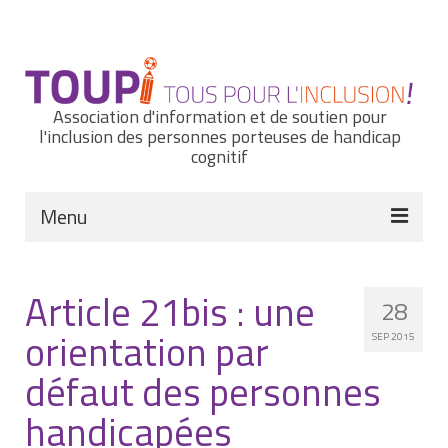
Rechercher
:
Association d'information et de soutien pour
l'inclusion des personnes porteuses de handicap
cognitif
Menu
Actualités
Article 21bis : une
28
Nous connaître
orientation par
SEP 2015
Notre histoire
défaut des personnes
Nos missions et nos valeurs
handicapées
Notre équipe