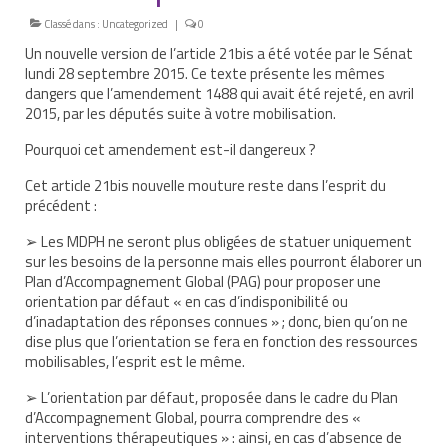
Classé dans :
Uncategorized
|
0
Nous contacter
Un nouvelle version de l’article 21bis a été votée par le Sénat
Nos partenaires
lundi 28 septembre 2015. Ce texte présente les mêmes
dangers que l’amendement 1488 qui avait été rejeté, en avril
Nos livres
2015, par les députés suite à votre mobilisation.
Pourquoi cet amendement est-il dangereux ?
Nos livres adaptés
Cet article 21bis nouvelle mouture reste dans l’esprit du
Soins bucco-dentaires
précédent :
Les troubles sensoriels
➢ Les MDPH ne seront plus obligées de statuer uniquement
sur les besoins de la
personne mais elles pourront élaborer un
Aide aux démarches
Plan d’Accompagnement Global (PAG) pour proposer une
orientation par défaut « en cas d’indisponibilité ou
Dossier MDPH
d’inadaptation des réponses connues » ; donc, bien qu’on ne
dise plus que l’orientation se fera en fonction des ressources
Projet de vie
mobilisables, l’esprit est le même.
➢ L’orientation par défaut, proposée dans le cadre du Plan
Demande d’allocations
d’Accompagnement Global, pourra comprendre des «
interventions thérapeutiques » : ainsi, en cas d’absence de
Taux de handicap et carte d’invalidité