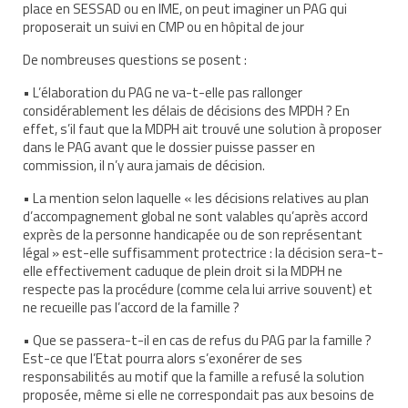
place en SESSAD ou en IME, on peut imaginer un PAG qui
proposerait un suivi en CMP ou en hôpital de jour
Demande d’orientation
De nombreuses questions se posent :
Demande d’AVS
• L’élaboration du PAG ne va-t-elle pas rallonger
Autres aides financières
considérablement les délais de décisions des MPDH ? En
effet, s’il faut que la MDPH ait trouvé une solution à proposer
Aides municipales
dans le PAG avant que le dossier puisse passer en
commission, il n’y aura jamais de décision.
Aides destinées aux fonctionnaires
• La mention selon laquelle « les décisions relatives au plan
Aides pour les salariés du privé
d’accompagnement global ne sont valables qu’après accord
exprès de la personne handicapée ou de son représentant
légal » est-elle suffisamment protectrice : la décision sera-t-
Aide exceptionnelle sécurité sociale
elle effectivement caduque de plein droit si la MDPH ne
respecte pas la procédure (comme cela lui arrive souvent) et
Aide aux démarches relatives à la
ne recueille pas l’accord de la famille ?
scolarisation
• Que se passera-t-il en cas de refus du PAG par la famille ?
Education nationale : ASH
Est-ce que l’Etat pourra alors s’exonérer de ses
responsabilités au motif que la famille a refusé la solution
Scolarisation : conseils pour obtenir une
proposée, même si elle ne correspondait pas aux besoins de
décision favorable