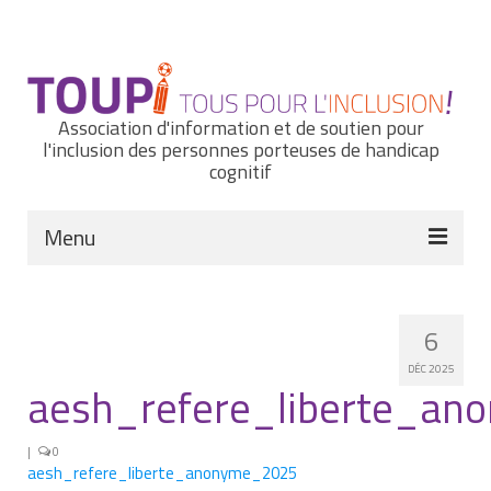
Rechercher
:
Association d'information et de soutien pour
l'inclusion des personnes porteuses de handicap
cognitif
Menu
Actualités
6
Nous connaître
DÉC 2025
Notre histoire
aesh_refere_liberte_a
Nos missions et nos valeurs
|
0
aesh_refere_liberte_anonyme_2025
Notre équipe