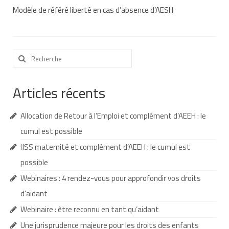
Modèle de référé liberté en cas d’absence d’AESH
Nous contacter
Nos partenaires
Rechercher
Nos livres
:
Nos livres adaptés
Articles récents
Soins bucco-dentaires
Allocation de Retour à l’Emploi et complément d’AEEH : le
Les troubles sensoriels
cumul est possible
Aide aux démarches
IJSS maternité et complément d’AEEH : le cumul est
Dossier MDPH
possible
Webinaires : 4 rendez-vous pour approfondir vos droits
Projet de vie
d’aidant
Demande d’allocations
Webinaire : être reconnu en tant qu’aidant
Taux de handicap et carte d’invalidité
Une jurisprudence majeure pour les droits des enfants