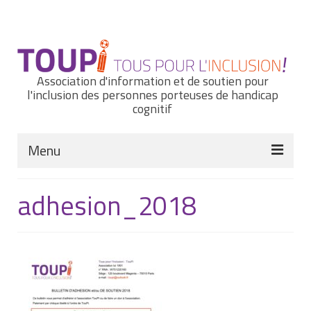
Rechercher
:
Association d'information et de soutien pour
l'inclusion des personnes porteuses de handicap
cognitif
Menu
Actualités
adhesion_2018
Nous connaître
Notre histoire
Nos missions et nos valeurs
Notre équipe