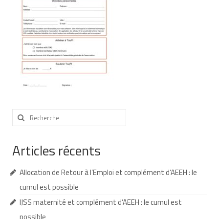
Nous contacter
Nos partenaires
Nos livres
Nos livres adaptés
Soins bucco-dentaires
Rechercher
Les troubles sensoriels
:
Aide aux démarches
Articles récents
Dossier MDPH
Allocation de Retour à l’Emploi et complément d’AEEH : le
Projet de vie
cumul est possible
Demande d’allocations
IJSS maternité et complément d’AEEH : le cumul est
Taux de handicap et carte d’invalidité
possible