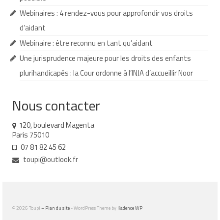
Webinaires : 4 rendez-vous pour approfondir vos droits
Demande d’orientation
d’aidant
Demande d’AVS
Webinaire : être reconnu en tant qu’aidant
Autres aides financières
Une jurisprudence majeure pour les droits des enfants
plurihandicapés : la Cour ordonne à l’INJA d’accueillir Noor
Aides municipales
Aides destinées aux fonctionnaires
Nous contacter
Aides pour les salariés du privé
120, boulevard Magenta
Paris 75010
Aide exceptionnelle sécurité sociale
07 81 82 45 62
Aide aux démarches relatives à la
toupi@outlook.fr
scolarisation
Education nationale : ASH
Scolarisation : conseils pour obtenir une
© 2026 Toupi
– Plan du site
- WordPress Theme by
Kadence WP
décision favorable