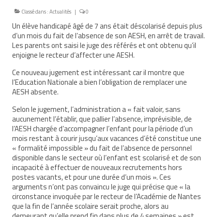
Classé dans :
Actualités
|
0
Nous contacter
Un élève handicapé âgé de 7 ans était déscolarisé depuis plus
Nos partenaires
d’un mois du fait de l’absence de son AESH, en arrêt de travail.
Les parents ont saisi le juge des référés et ont obtenu qu’il
Nos livres
enjoigne le recteur d’affecter une AESH.
Ce nouveau jugement est intéressant car il montre que
Nos livres adaptés
l’Education Nationale a bien l’obligation de remplacer une
AESH absente.
Soins bucco-dentaires
Selon le jugement, l’administration a « fait valoir, sans
Les troubles sensoriels
aucunement l’établir, que pallier l’absence, imprévisible, de
l’AESH chargée d’accompagner l’enfant pour la période d’un
Aide aux démarches
mois restant à courir jusqu’aux vacances d’été constitue une
« formalité impossible » du fait de l’absence de personnel
Dossier MDPH
disponible dans le secteur où l’enfant est scolarisé et de son
incapacité à effectuer de nouveaux recrutements hors
Projet de vie
postes vacants, et pour une durée d’un mois ». Ces
arguments n’ont pas convaincu le juge qui précise que « la
Demande d’allocations
circonstance invoquée par le recteur de l’Académie de Nantes
que la fin de l’année scolaire serait proche, alors au
Taux de handicap et carte d’invalidité
demeurant qu’elle prend fin dans plus de 4 semaines » est