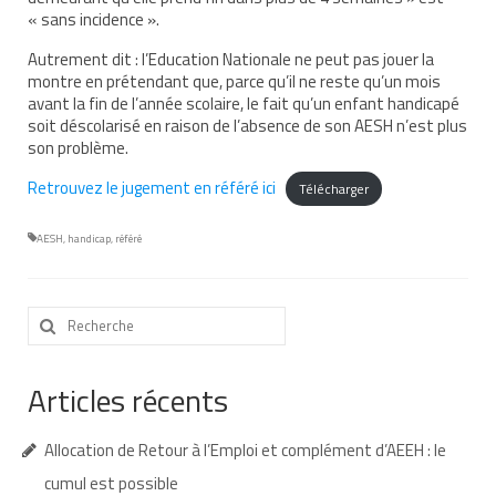
« sans incidence ».
Demande d’orientation
Autrement dit : l’Education Nationale ne peut pas jouer la
Demande d’AVS
montre en prétendant que, parce qu’il ne reste qu’un mois
avant la fin de l’année scolaire, le fait qu’un enfant handicapé
soit déscolarisé en raison de l’absence de son AESH n’est plus
Autres aides financières
son problème.
Aides municipales
Retrouvez le jugement en référé ici
Télécharger
Aides destinées aux fonctionnaires
AESH
,
handicap
,
référé
Aides pour les salariés du privé
Aide exceptionnelle sécurité sociale
Rechercher
:
Aide aux démarches relatives à la
scolarisation
Articles récents
Education nationale : ASH
Allocation de Retour à l’Emploi et complément d’AEEH : le
Scolarisation : conseils pour obtenir une
cumul est possible
décision favorable