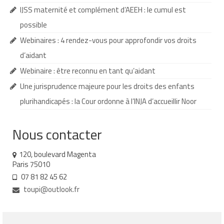
IJSS maternité et complément d’AEEH : le cumul est
AESH et équipe éducative
possible
Que faire en cas d’absence de l’AESH ?
Webinaires : 4 rendez-vous pour approfondir vos droits
d’aidant
Redoublement et commission d’appel
Webinaire : être reconnu en tant qu’aidant
Recours
Une jurisprudence majeure pour les droits des enfants
Jurisprudence
plurihandicapés : la Cour ordonne à l’INJA d’accueillir Noor
Nos webinaires
Nous contacter
Nos cafés des parents
120, boulevard Magenta
Soutenir TouPI
Paris 75010
07 81 82 45 62
Adhérer
toupi@outlook.fr
Faire un don à TouPI
Devenir bénévole pour TouPI