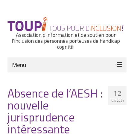
Rechercher
:
Association d'information et de soutien pour
l'inclusion des personnes porteuses de handicap
cognitif
Menu
Actualités
Absence de l’AESH :
12
Nous connaître
nouvelle
JUIN 2021
Notre histoire
jurisprudence
Nos missions et nos valeurs
intéressante
Notre équipe