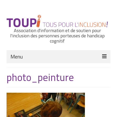
Rechercher
:
Association d'information et de soutien pour
l'inclusion des personnes porteuses de handicap
cognitif
Menu
Actualités
photo_peinture
Nous connaître
Notre histoire
Nos missions et nos valeurs
Notre équipe