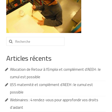
Nous contacter
Nos partenaires
Nos livres
Nos livres adaptés
Rechercher
:
Soins bucco-dentaires
Articles récents
Les troubles sensoriels
Aide aux démarches
Allocation de Retour à l’Emploi et complément d’AEEH : le
cumul est possible
Dossier MDPH
IJSS maternité et complément d’AEEH : le cumul est
Projet de vie
possible
Demande d’allocations
Webinaires : 4 rendez-vous pour approfondir vos droits
d’aidant
Taux de handicap et carte d’invalidité