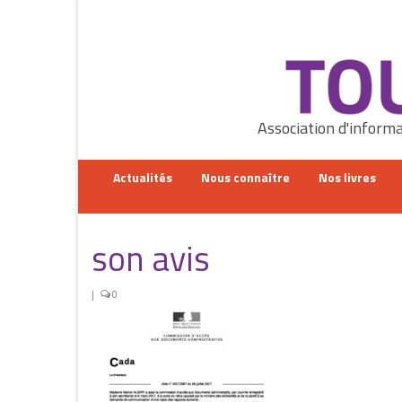
Rechercher
:
Association d'informa
Actualités
Nous connaître
Nos livres
son avis
|
0