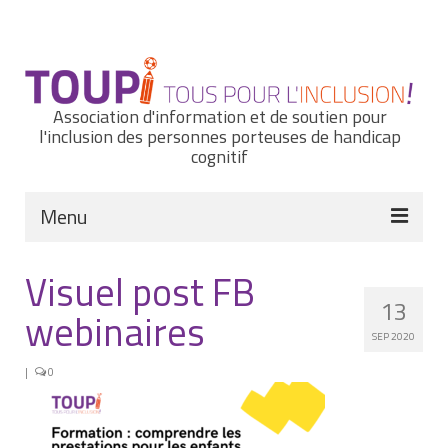
Rechercher
:
Association d'information et de soutien pour
l'inclusion des personnes porteuses de handicap
cognitif
Menu
Actualités
Visuel post FB
13
Nous connaître
webinaires
SEP 2020
Notre histoire
|
0
Nos missions et nos valeurs
Notre équipe