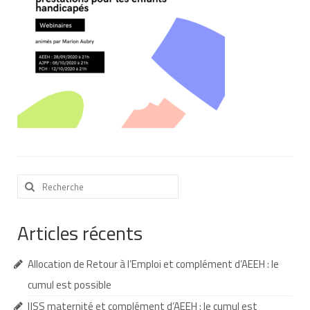
Nous contacter
Nos partenaires
Nos livres
Nos livres adaptés
Soins bucco-dentaires
Les troubles sensoriels
Rechercher
Aide aux démarches
:
Dossier MDPH
Articles récents
Projet de vie
Allocation de Retour à l’Emploi et complément d’AEEH : le
Demande d’allocations
cumul est possible
Taux de handicap et carte d’invalidité
IJSS maternité et complément d’AEEH : le cumul est