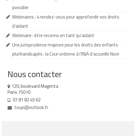
possible
Demande d’orientation
Webinaires : 4 rendez-vous pour approfondir vos droits
Demande d’AVS
d’aidant
Autres aides financières
Webinaire : être reconnu en tant qu’aidant
Une jurisprudence majeure pour les droits des enfants
Aides municipales
plurihandicapés : la Cour ordonne à l’INJA d’accueillir Noor
Aides destinées aux fonctionnaires
Nous contacter
Aides pour les salariés du privé
Aide exceptionnelle sécurité sociale
120, boulevard Magenta
Paris 75010
Aide aux démarches relatives à la
07 81 82 45 62
scolarisation
toupi@outlook.fr
Education nationale : ASH
Scolarisation : conseils pour obtenir une
décision favorable